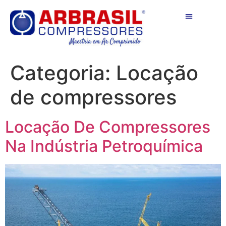
QUEM SOMOS
FALE CONOSCO
Categoria:
Locação
de compressores
Locação De Compressores
Na Indústria Petroquímica