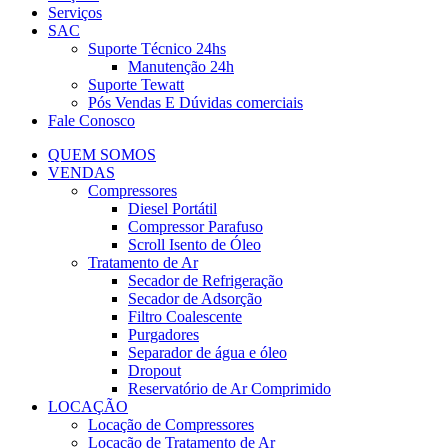
Serviços
SAC
Suporte Técnico 24hs
Manutenção 24h
Suporte Tewatt
Pós Vendas E Dúvidas comerciais
Fale Conosco
QUEM SOMOS
VENDAS
Compressores
Diesel Portátil
Compressor Parafuso
Scroll Isento de Óleo
Tratamento de Ar
Secador de Refrigeração
Secador de Adsorção
Filtro Coalescente
Purgadores
Separador de água e óleo
Dropout
Reservatório de Ar Comprimido
LOCAÇÃO
Locação de Compressores
Locação de Tratamento de Ar