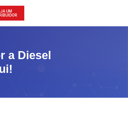
JA UM
RIBUIDOR
 a Diesel
ui!